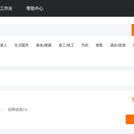
工作台
帮助中心
录入
生活服务
美体/健康
普工/技工
司机
销售
酒店/旅游
1
招聘进度0%